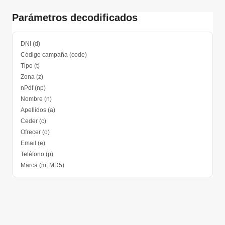
Parámetros decodificados
DNI (d)
Código campaña (code)
Tipo (t)
Zona (z)
nPdf (np)
Nombre (n)
Apellidos (a)
Ceder (c)
Ofrecer (o)
Email (e)
Teléfono (p)
Marca (m, MD5)